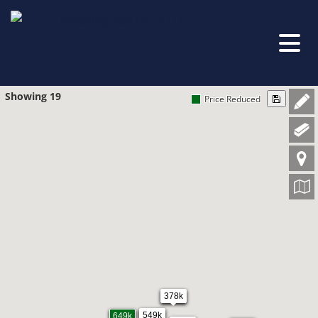
Showing 19
Price Reduced
378k
549k
649k